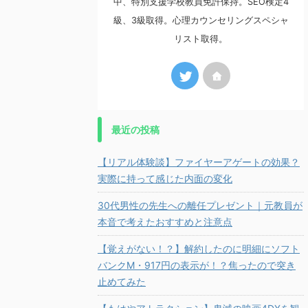
中、特別支援学校教員免許保持。SEO検定4
級、3級取得。心理カウンセリングスペシャ
リスト取得。
最近の投稿
【リアル体験談】ファイヤーアゲートの効果？
実際に持って感じた内面の変化
30代男性の先生への離任プレゼント｜元教員が
本音で考えたおすすめと注意点
【覚えがない！？】解約したのに明細にソフト
バンクM・917円の表示が！？焦ったので突き
止めてみた