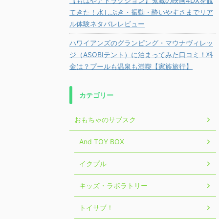
【もはやアトラクション】鬼滅の映画4DXを観
てきた！水しぶき・振動・酔いやすさまでリア
ル体験ネタバレレビュー
ハワイアンズのグランピング・マウナヴィレッ
ジ（ASOBIテント）に泊まってみた口コミ！料
金は？プールも温泉も満喫【家族旅行】
カテゴリー
おもちゃのサブスク
And TOY BOX
イクプル
キッズ・ラボラトリー
トイサブ！