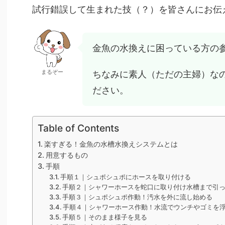
試行錯誤して生まれた技（？）を皆さんにお伝
金魚の水換えに困っている方の
まるぞー
ちなみに素人（ただの主婦）な
ださい。
Table of Contents
楽すぎる！金魚の水槽水換えシステムとは
用意するもの
手順
手順１｜シュポシュポにホースを取り付ける
手順２｜シャワーホースを蛇口に取り付け水槽まで引
手順３｜シュポシュポ作動！汚水を外に流し始める
手順４｜シャワーホース作動！水流でウンチやゴミを
手順５｜そのまま様子を見る