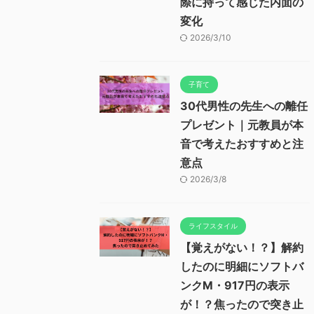
際に持って感じた内面の
変化
2026/3/10
子育て
30代男性の先生への離任
プレゼント｜元教員が本
音で考えたおすすめと注
意点
2026/3/8
ライフスタイル
【覚えがない！？】解約
したのに明細にソフトバ
ンクM・917円の表示
が！？焦ったので突き止