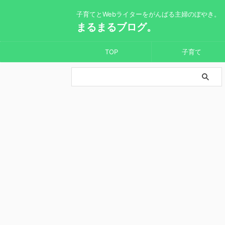
子育てとWebライターをがんばる主婦のぼやき。
まるまるブログ。
TOP
子育て