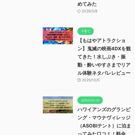
めてみた
2026/3/8
子育て
【もはやアトラクショ
ン】鬼滅の映画4DXを観
てきた！水しぶき・振
動・酔いやすさまでリア
ル体験ネタバレレビュー
2025/10/5
お出かけレポ
ハワイアンズのグランピ
ング・マウナヴィレッジ
（ASOBIテント）に泊ま
ってみた口コミ！料金