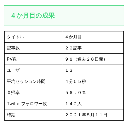
４か月目の成果
タイトル
４か月目
記事数
２２記事
PV数
９８（過去２８日間）
ユーザー
１３
平均セッション時間
４分５５秒
直帰率
５６．０％
Twitterフォロワー数
１４２人
時期
２０２１年８月１１日