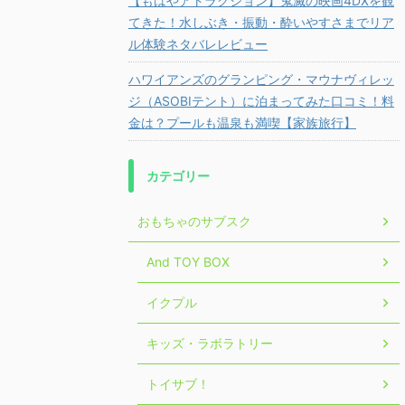
【もはやアトラクション】鬼滅の映画4DXを観
てきた！水しぶき・振動・酔いやすさまでリア
ル体験ネタバレレビュー
ハワイアンズのグランピング・マウナヴィレッ
ジ（ASOBIテント）に泊まってみた口コミ！料
金は？プールも温泉も満喫【家族旅行】
カテゴリー
おもちゃのサブスク
And TOY BOX
イクプル
キッズ・ラボラトリー
トイサブ！