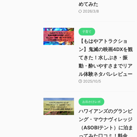
めてみた
2026/3/8
子育て
【もはやアトラクショ
ン】鬼滅の映画4DXを観
てきた！水しぶき・振
動・酔いやすさまでリア
ル体験ネタバレレビュー
2025/10/5
お出かけレポ
ハワイアンズのグランピ
ング・マウナヴィレッジ
（ASOBIテント）に泊ま
ってみた口コミ！料金