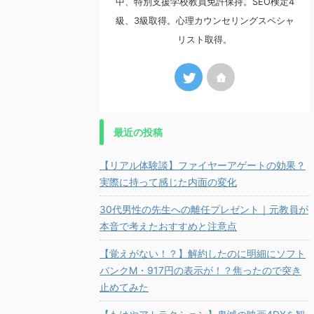
中、特別支援学校教員免許保持。SEO検定4
級、3級取得。心理カウンセリングスペシャ
リスト取得。
最近の投稿
【リアル体験談】ファイヤーアゲートの効果？
実際に持って感じた内面の変化
30代男性の先生への離任プレゼント｜元教員が
本音で考えたおすすめと注意点
【覚えがない！？】解約したのに明細にソフト
バンクM・917円の表示が！？焦ったので突き
止めてみた