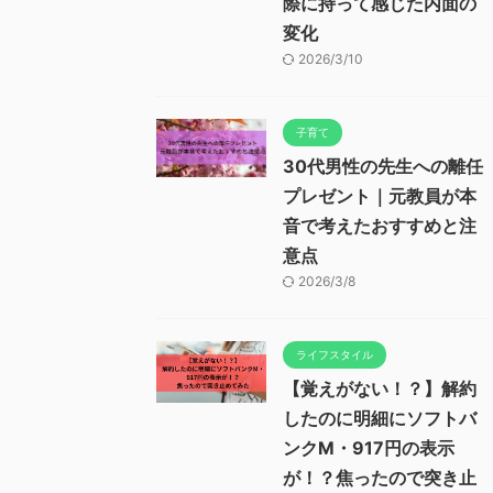
際に持って感じた内面の
変化
2026/3/10
子育て
30代男性の先生への離任
プレゼント｜元教員が本
音で考えたおすすめと注
意点
2026/3/8
ライフスタイル
【覚えがない！？】解約
したのに明細にソフトバ
ンクM・917円の表示
が！？焦ったので突き止