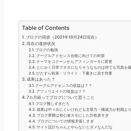
Table of Contents
ブログの現状（2021年10月24日現在）
現在の進捗状況
ブログの勉強
グーグルアドセンス合格に向けての対策
テーマをコクーンからアフィンガー６に変更
とにかく日常でネタになりそうなものは何でも写真を
ひたすら執筆・リライト・下書きに戻す作業
成果はあった？
グーグルアドセンスの収益は？？
アフィリエイトの収益は？？
7カ月経ってブログについて思うこと
ブログ難しすぎだろ
成果は中々出にくいけれども文章力・構成力が初期よ
ブログ界隈は初心者カモにした詐欺多すぎ
ブログについての情報矛盾しすぎ
サイト設計ちゃんとやらないとダメなんだな