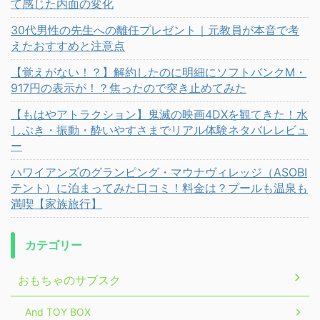
て感じた内面の変化
30代男性の先生への離任プレゼント｜元教員が本音で考
えたおすすめと注意点
【覚えがない！？】解約したのに明細にソフトバンクM・
917円の表示が！？焦ったので突き止めてみた
【もはやアトラクション】鬼滅の映画4DXを観てきた！水
しぶき・振動・酔いやすさまでリアル体験ネタバレレビュ
ー
ハワイアンズのグランピング・マウナヴィレッジ（ASOBI
テント）に泊まってみた口コミ！料金は？プールも温泉も
満喫【家族旅行】
カテゴリー
おもちゃのサブスク
And TOY BOX