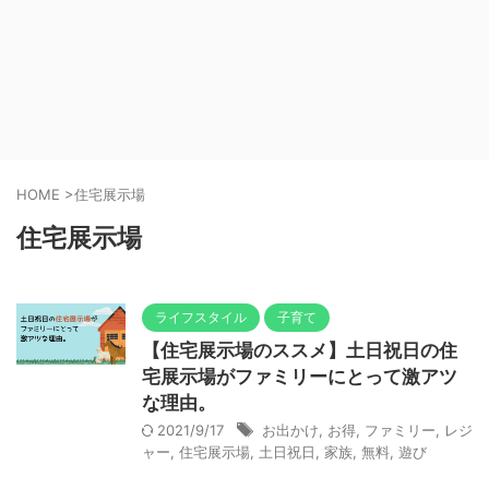
HOME
>
住宅展示場
住宅展示場
ライフスタイル
子育て
【住宅展示場のススメ】土日祝日の住
宅展示場がファミリーにとって激アツ
な理由。
2021/9/17
お出かけ
,
お得
,
ファミリー
,
レジ
ャー
,
住宅展示場
,
土日祝日
,
家族
,
無料
,
遊び