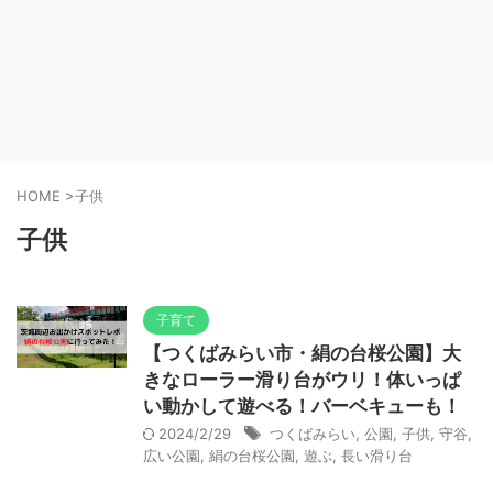
HOME
>
子供
子供
子育て
【つくばみらい市・絹の台桜公園】大
きなローラー滑り台がウリ！体いっぱ
い動かして遊べる！バーベキューも！
2024/2/29
つくばみらい
,
公園
,
子供
,
守谷
,
広い公園
,
絹の台桜公園
,
遊ぶ
,
長い滑り台