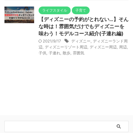
ライフスタイル
子育て
【ディズニーの予約がとれない…】そん
な時は！雰囲気だけでもディズニーを
味わう！モデルコース紹介(子連れ編)
2021/9/17
ディズニー
,
ディズニーランド周
辺
,
ディズニーリゾート周辺
,
ディズニー周辺
,
周辺
,
子供
,
子連れ
,
散歩
,
雰囲気