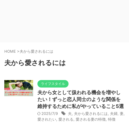
HOME
>
夫から愛されるには
夫から愛されるには
ライフスタイル
夫から女として扱われる機会を増やし
たい！ずっと恋人同士のような関係を
維持するために私がやっていること5選
2025/7/9
夫
,
夫から愛されるには
,
夫婦
,
妻
,
愛されたい
,
愛される
,
愛される妻の特徴
,
特徴