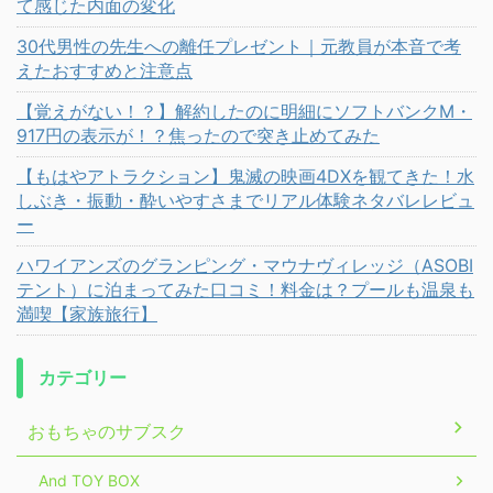
て感じた内面の変化
30代男性の先生への離任プレゼント｜元教員が本音で考
えたおすすめと注意点
【覚えがない！？】解約したのに明細にソフトバンクM・
917円の表示が！？焦ったので突き止めてみた
【もはやアトラクション】鬼滅の映画4DXを観てきた！水
しぶき・振動・酔いやすさまでリアル体験ネタバレレビュ
ー
ハワイアンズのグランピング・マウナヴィレッジ（ASOBI
テント）に泊まってみた口コミ！料金は？プールも温泉も
満喫【家族旅行】
カテゴリー
おもちゃのサブスク
And TOY BOX